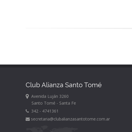
Club Alianza Santo Tomé
Avenida Luján 3260
Santo Tomé - Santa Fe
342 - 4741361
secretaria@clubalianzasantotome.com
.ar